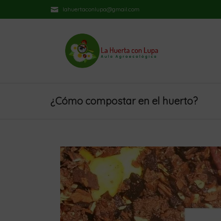
lahuertaconlupa@gmail.com
¿Cómo compostar en el huerto?