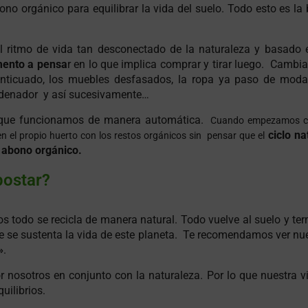
ono orgánico para equilibrar la vida del suelo. Todo esto es la
 ritmo de vida tan desconectado de la naturaleza y basado 
ento a pensa
r en lo que implica comprar y tirar luego. Camb
anticuado, los muebles desfasados, la ropa ya paso de moda
 ordenador y así sucesivamente…
 que funcionamos de manera automática.
Cuando empezamos c
ciclo na
n el propio huerto con los restos orgánicos sin pensar que el
abono orgánico.
o
postar?
 todo se recicla de manera natural. Todo vuelve al suelo y te
ue se sustenta la vida de este planeta. Te recomendamos ver nu
»
.
r nosotros en conjunto con la naturaleza. Por lo que nuestra v
uilibrios.