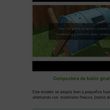
Haz clic para aceptar cookies 
marketing y permitir este conten
Compostera de bidón girat
Este modelo se adapta bien a pequeños huert
alternando con materiales frescos, (restos d