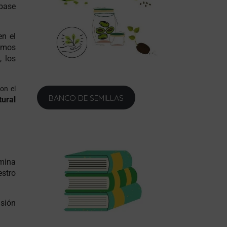
 base
en el
iamos
, los
on el
BANCO DE SEMILLAS
tural
rmina
estro
isión