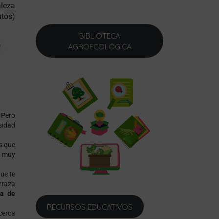
aleza
utos)
BIBLIOTECA
AGROECOLÓGICA
y
 Pero
sidad
s que
n muy
ue te
rraza
ha de
RECURSOS EDUCATIVOS
cerca