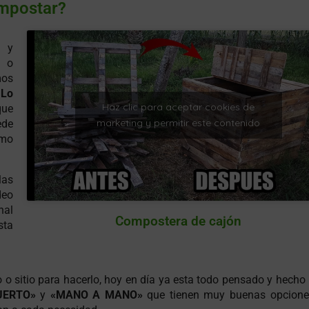
mpostar?
n y
a o
mos
Lo
Haz clic para aceptar cookies de
que
marketing y permitir este contenido
ede
omo
las
deo
nal
Compostera de cajón
sta
po o sitio para hacerlo, hoy en día ya esta todo pensado y hecho
UERTO»
y
«MANO A MANO»
que tienen muy buenas opcione