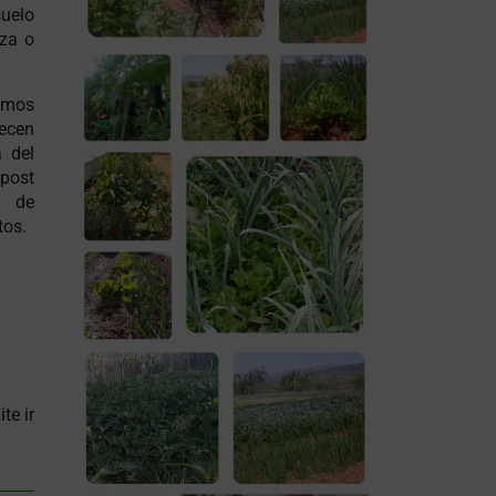
uelo
aza o
nemos
ecen
a del
mpost
s de
tos.
te ir