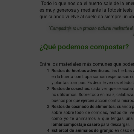
Todo lo que nos da el huerto sale de la ener
es muy generosa y mediante la fotosíntesis p
que cuando vuelve al suelo da siempre un
«
b
"Compostaje es un proceso natural mediante el c
¿Qué podemos compostar?
Entre los materiales más comunes que pod
Restos de hierbas adventicias:
las hierbas
en la huerta con Lupa somos respetuosas con
y plantas trampas. Es decir le vemos el lado
Restos de cosechas:
cada vez que se acaba u
no utilizamos. Sobre todo en maíz, calabaza
buenos por que ejercen acción contra micro
Restos de cocinado de alimentos:
cuando pu
sobre sobre todo de comidas, restos de ver
como yo te animamos a que tengas una
lombricompostaje casero
para
descargar.
Estiércol de animales de granja:
en caso de