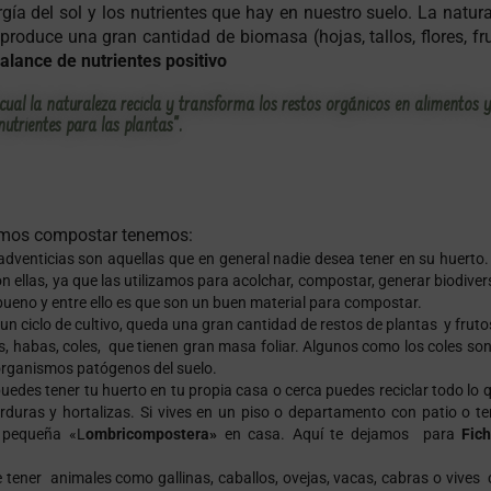
gía del sol y los nutrientes que hay en nuestro suelo. La natur
roduce una gran cantidad de biomasa (hojas, tallos, flores, fr
alance de nutrientes positivo
ual la naturaleza recicla y transforma los restos orgánicos en alimentos 
nutrientes para las plantas".
emos compostar tenemos:
 adventicias son aquellas que en general nadie desea tener en su huerto.
 ellas, ya que las utilizamos para acolchar, compostar, generar biodiver
 bueno y entre ello es que son un buen material para compostar.
n ciclo de cultivo, queda una gran cantidad de restos de plantas y fruto
s, habas, coles, que tienen gran masa foliar. Algunos como los coles so
organismos patógenos del suelo.
edes tener tu huerto en tu propia casa o cerca puedes reciclar todo lo q
duras y hortalizas. Si vives en un piso o departamento con patio o te
 pequeña «L
ombricompostera»
en casa. Aquí te dejamos para
Fic
 tener animales como gallinas, caballos, ovejas, vacas, cabras o vives 