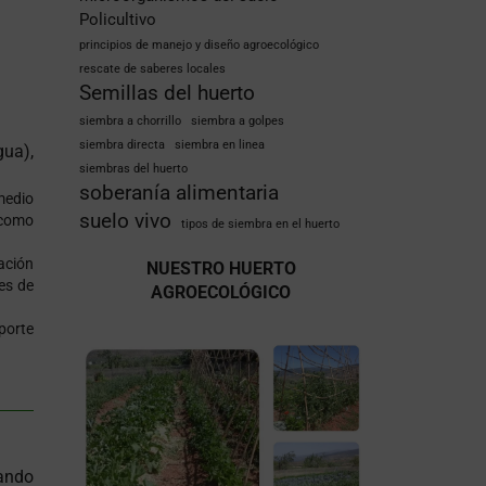
Policultivo
principios de manejo y diseño agroecológico
rescate de saberes locales
Semillas del huerto
siembra a chorrillo
siembra a golpes
siembra directa
siembra en linea
gua),
siembras del huerto
soberanía alimentaria
medio
suelo vivo
 como
tipos de siembra en el huerto
ación
NUESTRO HUERTO
es de
AGROECOLÓGICO
porte
ando