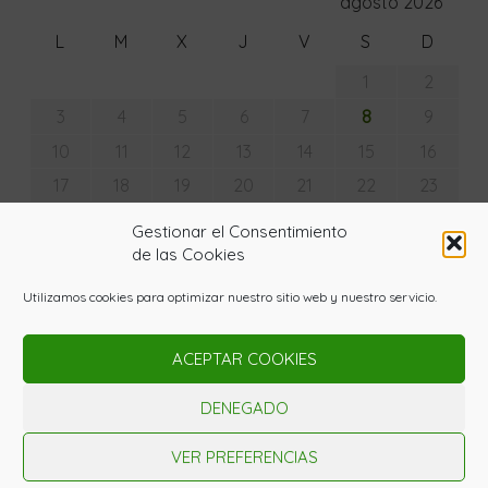
agosto 2026
L
M
X
J
V
S
D
1
2
8
3
4
5
6
7
9
10
11
12
13
14
15
16
17
18
19
20
21
22
23
24
25
26
27
28
29
30
Gestionar el Consentimiento
31
de las Cookies
« Jul
Utilizamos cookies para optimizar nuestro sitio web y nuestro servicio.
ACEPTAR COOKIES
© Copyright - La Huerta con Lupa 2020. Todos los
derechos reservados. Powered by
Gardenia WordPress
DENEGADO
Theme
Nota Legal
Política de Privaciad
Política de cookies
VER PREFERENCIAS
Contacto