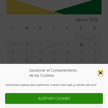
agosto 2026
L
M
X
J
V
S
D
1
2
8
3
4
5
6
7
9
10
11
12
13
14
15
16
17
18
19
20
21
22
23
24
25
26
27
28
29
30
Gestionar el Consentimiento
31
de las Cookies
« Jul
Utilizamos cookies para optimizar nuestro sitio web y nuestro servicio.
ACEPTAR COOKIES
© Copyright - La Huerta con Lupa 2020. Todos los
derechos reservados. Powered by
Gardenia WordPress