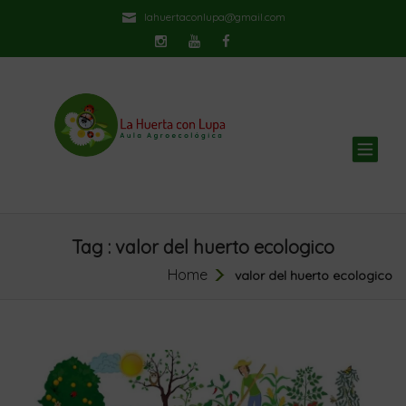
lahuertaconlupa@gmail.com
TOG
NAV
Tag : valor del huerto ecologico
Home
valor del huerto ecologico