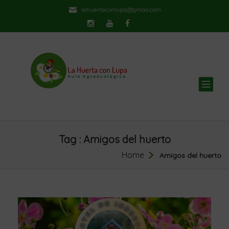
lahuertaconlupa@gmail.com
TOG
NAV
Tag : Amigos del huerto
Home
Amigos del huerto