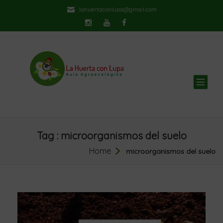
lahuertaconlupa@gmail.com
TOG
NAV
Tag : microorganismos del suelo
Home
microorganismos del suelo