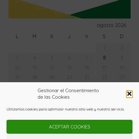
agosto 2026
L
M
X
J
V
S
D
1
2
8
3
4
5
6
7
9
10
11
12
13
14
15
16
17
18
19
20
21
22
23
24
25
26
27
28
29
30
Gestionar el Consentimiento
31
de las Cookies
« Jul
Utilizamos cookies para optimizar nuestro sitio web y nuestro servicio.
ACEPTAR COOKIES
© Copyright - La Huerta con Lupa 2020. Todos los
derechos reservados. Powered by
Gardenia WordPress