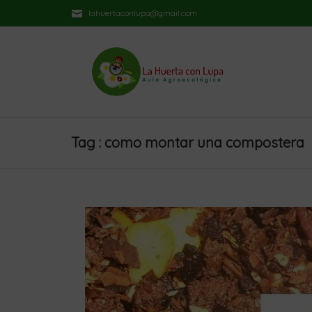
lahuertaconlupa@gmail.com
Tag : como montar una compostera