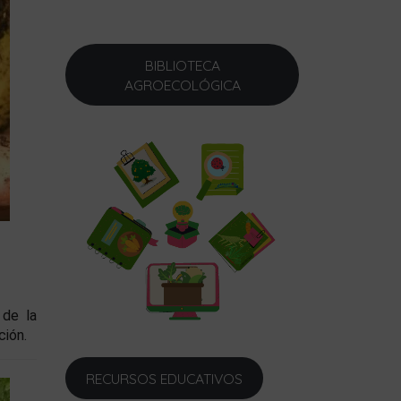
BIBLIOTECA
AGROECOLÓGICA
 de la
ción.
RECURSOS EDUCATIVOS