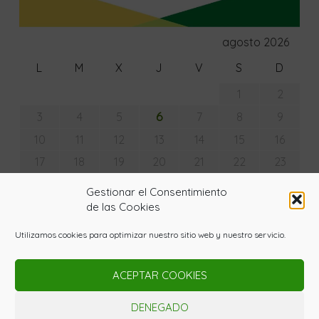
agosto 2026
L
M
X
J
V
S
D
1
2
6
3
4
5
7
8
9
10
11
12
13
14
15
16
17
18
19
20
21
22
23
24
25
26
27
28
29
30
Gestionar el Consentimiento
31
de las Cookies
« Jul
Utilizamos cookies para optimizar nuestro sitio web y nuestro servicio.
ACEPTAR COOKIES
© Copyright - La Huerta con Lupa 2020. Todos los
derechos reservados. Powered by
Gardenia WordPress
DENEGADO
Theme