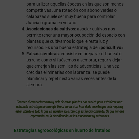
para utilizar aquellas épocas en las que son menos
competitivas .Una rotación con abono verdes o
calabazas suele ser muy buena para controlar
Juncia o grama en verano.
Asociaciones de cultivos
: asociar cultivos nos
permite tener una mayor ocupación del espacio con
plantas que cultivamos lo que le resta luz y
recursos. Es una buena estrategia de
«policultivo»
.
Falsas siembras:
consiste en preparar el bancal o
terreno como si fuésemos a sembrar, regar y dejar
que emerjan las semillas de adventicias. Una vez
crecidas eliminarlas con labranza. se puede
planificar y repetir esto varias veces antes de la
siembra.
Conocer el comportamiento y ciclo de estas plantas nos servirá para establecer una
adecuada estrategia de manejo. Eso si no se si se han dado cuenta que esto requiere,
estar atento a todo lo que en nuestro ecosistema y su funcionamiento. Ya que tendrá
repercusión en la planificación de las asociaciones y rotaciones
Estrategias agroecológicas en huerto de frutales