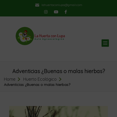
lahuertaconlupa@gmail.com
TOG
NAV
Adventicias ¿Buenas o malas hierbas?
Home
Huerto Ecológico
Adventicias ¿Buenas o malas hierbas?