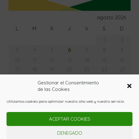
agosto 2026
L
M
X
J
V
S
D
1
2
6
3
4
5
7
8
9
10
11
12
13
14
15
16
17
18
19
20
21
22
23
24
25
26
27
28
29
30
Gestionar el Consentimiento
31
de las Cookies
« Jul
Utilizamos cookies para optimizar nuestro sitio web y nuestro servicio.
ACEPTAR COOKIES
© Copyright - La Huerta con Lupa 2020. Todos los
derechos reservados. Powered by
Gardenia WordPress
DENEGADO
Theme