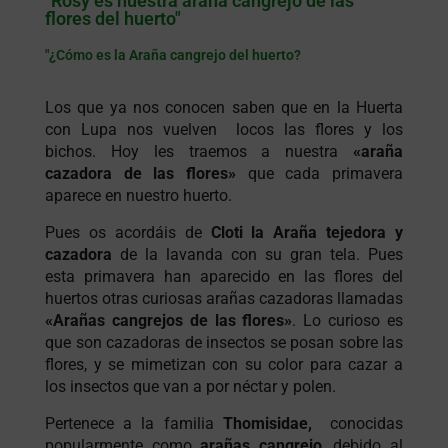
"Rosy es nuestra araña cangrejo de las
flores del huerto"
"¿Cómo es la Araña cangrejo del huerto?
Los que ya nos conocen saben que en la Huerta
con Lupa nos vuelven locos las flores y los
bichos. Hoy les traemos a nuestra
«araña
cazadora de las flores»
que cada primavera
aparece en nuestro huerto.
Pues os acordáis de
Cloti la Araña tejedora y
cazadora
de la lavanda con su gran tela. Pues
esta primavera han aparecido en las flores del
huertos otras curiosas arañas cazadoras llamadas
«Arañas cangrejos de las flores»
. Lo curioso es
que son cazadoras de insectos se posan sobre las
flores, y se mimetizan con su color para cazar a
los insectos que van a por néctar y polen.
Pertenece a la familia
Thomisidae,
conocidas
popularmente como
arañas cangrejo
, debido al