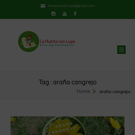
lahuertaconlupa@gmail.com
TOG
NAV
Tag : araña cangrejo
Home
araña cangrejo