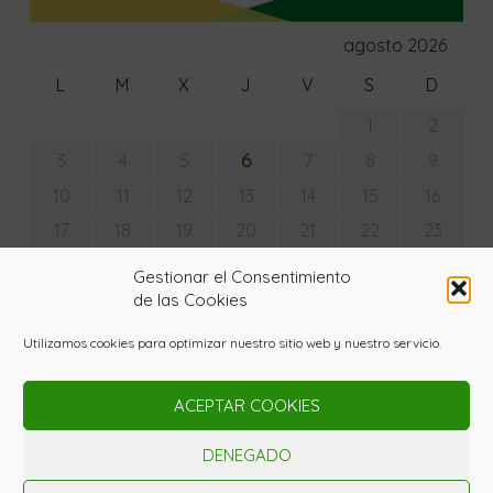
agosto 2026
L
M
X
J
V
S
D
1
2
6
3
4
5
7
8
9
10
11
12
13
14
15
16
17
18
19
20
21
22
23
24
25
26
27
28
29
30
Gestionar el Consentimiento
31
de las Cookies
« Jul
Utilizamos cookies para optimizar nuestro sitio web y nuestro servicio.
ACEPTAR COOKIES
© Copyright - La Huerta con Lupa 2020. Todos los
derechos reservados. Powered by
Gardenia WordPress
DENEGADO
Theme