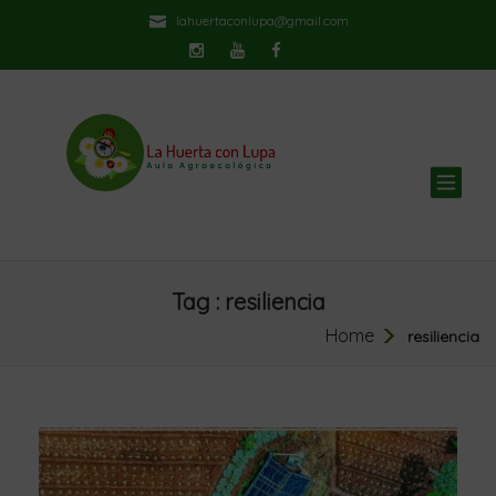
lahuertaconlupa@gmail.com
TOG
NAV
Tag : resiliencia
Home
resiliencia