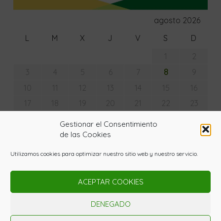
agosto 2026
L
M
X
J
V
S
D
1
2
8
3
4
5
6
7
9
10
11
12
13
14
15
16
17
18
19
20
21
22
23
24
25
26
27
28
29
30
Gestionar el Consentimiento
31
de las Cookies
« Jul
Utilizamos cookies para optimizar nuestro sitio web y nuestro servicio.
ACEPTAR COOKIES
© Copyright - La Huerta con Lupa 2020. Todos los
derechos reservados. Powered by
Gardenia WordPress
DENEGADO
Theme