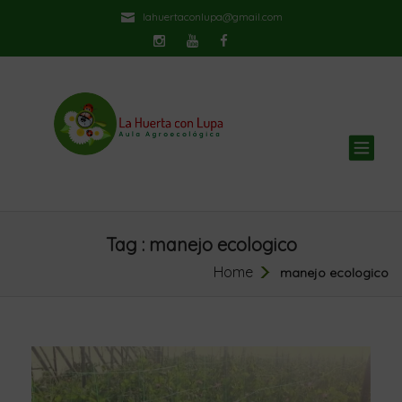
lahuertaconlupa@gmail.com
TOG
NAV
Tag : manejo ecologico
Home
manejo ecologico