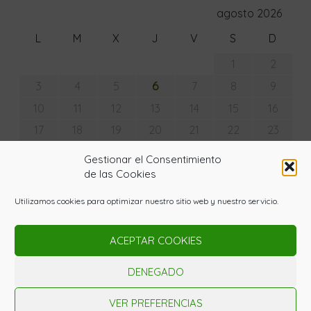
agosto 2026
L
M
X
J
V
S
D
1
2
6
3
4
5
7
8
9
10
11
12
13
14
15
16
17
18
19
20
21
22
23
24
25
26
27
28
29
30
Gestionar el Consentimiento
31
de las Cookies
« Jul
Utilizamos cookies para optimizar nuestro sitio web y nuestro servicio.
ACEPTAR COOKIES
© Copyright - La Huerta con Lupa 2020. Todos los
derechos reservados. Powered by
Gardenia WordPress
DENEGADO
Theme
Nota Legal
Política de Privaciad
Política de cookies
VER PREFERENCIAS