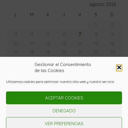
agosto 2026
L
M
X
J
V
S
D
1
2
7
3
4
5
6
8
9
10
11
12
13
14
15
16
17
18
19
20
21
22
23
24
25
26
27
28
29
30
Gestionar el Consentimiento
31
de las Cookies
« Jul
Utilizamos cookies para optimizar nuestro sitio web y nuestro servicio.
ACEPTAR COOKIES
© Copyright - La Huerta con Lupa 2020. Todos los
derechos reservados. Powered by
Gardenia WordPress
DENEGADO
Theme
Nota Legal
Política de Privaciad
Política de cookies
VER PREFERENCIAS