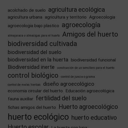
agricultura ecológica
acolchado de suelo
agricultura urbana
agricultura y territorio
Agroecologia
agroecología
agroecologia bajo plastico
Amigos del huerto
almajaraca o almacigas para el huerto
biodiversidad cultivada
biodiversidad del suelo
biodiversidad en la huerta
biodiversidad funcional
Biodiversidad inerte
construcción de un semillero para el huerto
control biológico
control de juncia o grama
diseño agroecológico
control de malas hierbas
economia circular del huerto
Educación agroecológica
fertilidad del suelo
fauna auxiliar
Huerto agroecológico
fichas amigos del huerto
huerto ecológico
huerto educativo
Huerto escolar
La huerta con lupa