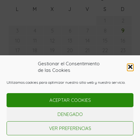
L
M
X
J
V
S
D
1
2
9
3
4
5
6
7
8
10
11
12
13
14
15
16
17
18
19
20
21
22
23
24
25
26
27
28
29
30
Gestionar el Consentimiento
31
de las Cookies
« Jul
Utilizamos cookies para optimizar nuestro sitio web y nuestro servicio.
ACEPTAR COOKIES
© Copyright - La Huerta con Lupa 2020. Todos los
derechos reservados. Powered by
Gardenia WordPress
DENEGADO
Theme
Nota Legal
Política de Privaciad
Política de cookies
VER PREFERENCIAS
Contacto