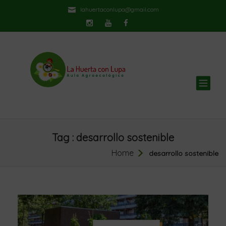
lahuertaconlupa@gmail.com
TOG
NAV
Tag : desarrollo sostenible
Home
desarrollo sostenible